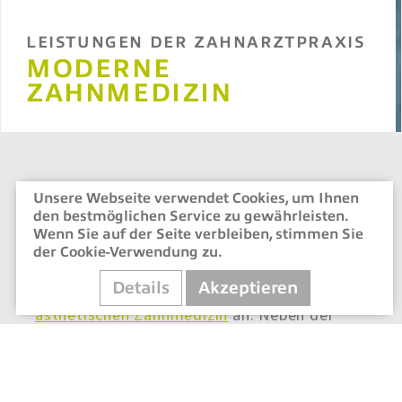
LEISTUNGEN DER ZAHNARZTPRAXIS
MODERNE
ZAHNMEDIZIN
Unsere Webseite verwendet Cookies, um Ihnen
Zahnästhetik &
den bestmöglichen Service zu gewährleisten.
Oralchirurgie
Wenn Sie auf der Seite verbleiben, stimmen Sie
der Cookie-Verwendung zu.
Wir bieten unseren Patienten kompetente
Details
Akzeptieren
Behandlungen im Bereich der modernen und
ästhetischen Zahnmedizin
an. Neben der
Zahnästhetik und der klassischen
Zahnmedizin haben wir uns auf die
Oralchirurgie
und
Implantologie